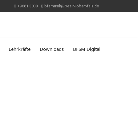
+9661 3088
bfsmusik@bezirk-oberpfalz.de
Lehrkräfte
Downloads
BFSM Digital