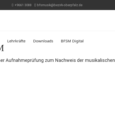
+9661 3088
bfsmusik@bezirk-oberpfalz.de
Lehrkräfte
Downloads
BFSM Digital
M
iner Aufnahmeprüfung zum Nachweis der musikalischen