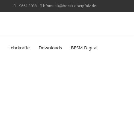
+9661 3088
bfsmusik@bezirk-oberpfalz.de
Lehrkräfte
Downloads
BFSM Digital