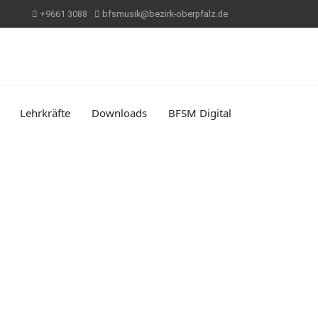
+9661 3088
bfsmusik@bezirk-oberpfalz.de
Lehrkräfte
Downloads
BFSM Digital