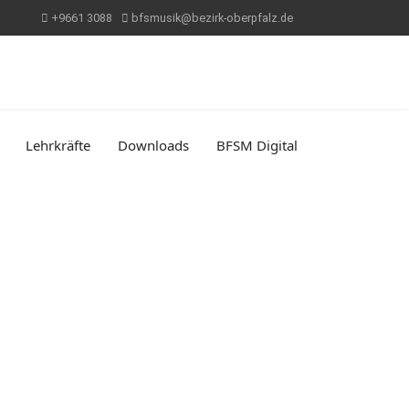
+9661 3088
bfsmusik@bezirk-oberpfalz.de
Lehrkräfte
Downloads
BFSM Digital