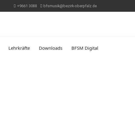
+9661 3088
bfsmusik@bezirk-oberpfalz.de
Lehrkräfte
Downloads
BFSM Digital