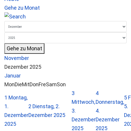
Gehe zu Monat
Gehe zu Monat
November
Dezember 2025
Januar
Mon
Die
Mit
Don
Fre
Sam
Son
3
4
1
Montag,
5
F
Mittwoch,
Donnerstag,
1.
2
Dienstag, 2.
5.
3.
4.
Dezember
Dezember 2025
De
Dezember
Dezember
2025
20
2025
2025