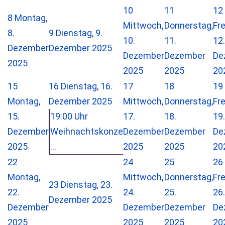
10
11
12
8
Montag,
Mittwoch,
Donnerstag,
Fre
8.
9
Dienstag, 9.
10.
11.
12.
Dezember
Dezember 2025
Dezember
Dezember
De
2025
2025
2025
20
15
16
Dienstag, 16.
17
18
19
Montag,
Dezember 2025
Mittwoch,
Donnerstag,
Fre
15.
19:00 Uhr
17.
18.
19.
Dezember
Weihnachtskonze
Dezember
Dezember
De
2025
...
2025
2025
20
22
24
25
26
Montag,
Mittwoch,
Donnerstag,
Fre
23
Dienstag, 23.
22.
24.
25.
26.
Dezember 2025
Dezember
Dezember
Dezember
De
2025
2025
2025
20