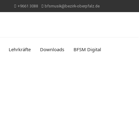
+9661 3088
bfsmusik@bezirk-oberpfalz.de
Lehrkräfte
Downloads
BFSM Digital