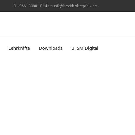
+9661 3088
bfsmusik@bezirk-oberpfalz.de
Lehrkräfte
Downloads
BFSM Digital