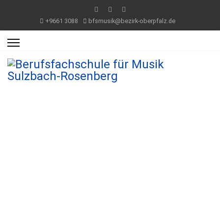
+9661 3088
bfsmusik@bezirk-oberpfalz.de